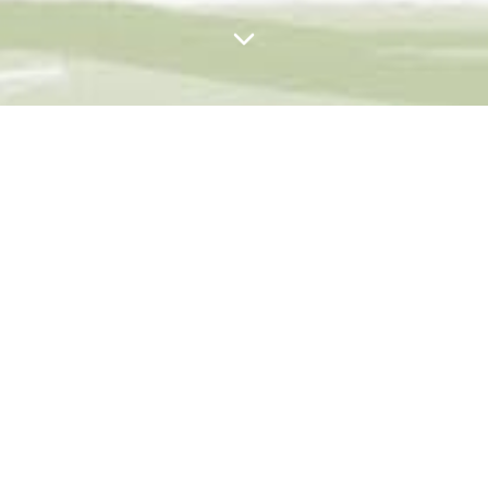
Det Bedste År i Dit Liv -
musik
Soundcloud